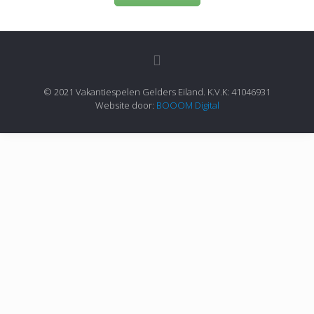
© 2021 Vakantiespelen Gelders Eiland. K.V.K: 41046931
Website door:
BOOOM Digital